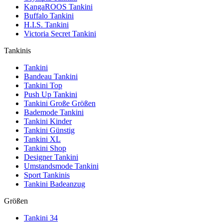
KangaROOS Tankini
Buffalo Tankini
H.I.S. Tankini
Victoria Secret Tankini
Tankinis
Tankini
Bandeau Tankini
Tankini Top
Push Up Tankini
Tankini Große Größen
Bademode Tankini
Tankini Kinder
Tankini Günstig
Tankini XL
Tankini Shop
Designer Tankini
Umstandsmode Tankini
Sport Tankinis
Tankini Badeanzug
Größen
Tankini 34