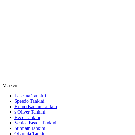
Marken
Lascana Tankini
Speedo Tankini
Bruno Banani Tankini
s.Oliver Tankini
Beco Tankini
Venice Beach Tankini
Sunflair Tankini
Olympia Tankini