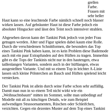
grellen
Farbe.
Frauen mit
sehr heller
Haut kann so eine leuchtende Farbe nämlich schnell noch blasser
wirken lassen. Auf gebräunter Haut ist diese Farbe jedoch ein
absoluter Hingucker und lässt den Teint noch intensiver strahlen.
Abgesehen davon kann der Tankini Pink jedoch von jeder Frau
getragen werden. Alter und Figur spielen dabei kaum eine Rolle.
Durch die verschiedenen Schnittformen, die besonders das Top
eines Tankini Pink haben kann, ist es kein Problem diese Bademode
auch mit ein paar Extrapfunden auf den Hüften zu tragen. Immerhin
gibt es die Tops der Tankinis nicht nur in den hautengen, etwa
taillenlangen Varianten, sondern auch in der hüftlangen, etwas
ausgestellten Variante. Und mit so einem Top in leichter A-Linie
lassen sich kleine Pölsterchen an Bauch und Hüften spielend leicht
verstecken.
Der Tankini Pink ist allein durch seine Farbe schon sehr auffällig.
Damit man nun in so einem Teil nicht wirkt wie ein
„Weihnachtsbaum“ mitten im Sommer, sollte man unbedingt auf
Modelle mit all zu kitschigen Details, wie zum Beispiel
aufwendigen Strassornamenten, Rüschen oder Schleifchen,
verzichten. Gegen ein dezentes Muster auf dem Top eines Tankini