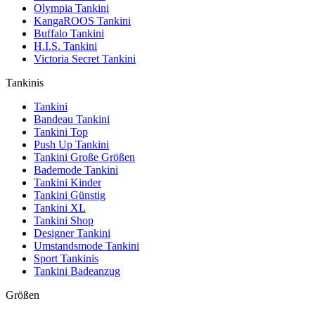
Olympia Tankini
KangaROOS Tankini
Buffalo Tankini
H.I.S. Tankini
Victoria Secret Tankini
Tankinis
Tankini
Bandeau Tankini
Tankini Top
Push Up Tankini
Tankini Große Größen
Bademode Tankini
Tankini Kinder
Tankini Günstig
Tankini XL
Tankini Shop
Designer Tankini
Umstandsmode Tankini
Sport Tankinis
Tankini Badeanzug
Größen