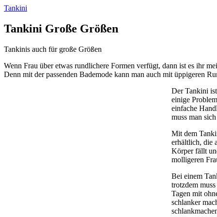
Tankini
Tankini Große Größen
Tankinis auch für große Größen
Wenn Frau über etwas rundlichere Formen verfügt, dann ist es ihr 
Denn mit der passenden Bademode kann man auch mit üppigeren Run
Der Tankini is
einige Problem
einfache Handl
muss man sich 
Mit dem Tankin
erhältlich, di
Körper fällt u
molligeren Frau
Bei einem Tank
trotzdem muss 
Tagen mit ohne
schlanker mach
schlankmachend