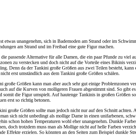
meist etwas unangenehm, sich in Bademoden am Strand oder im Schwimm
dungen am Strand und im Freibad eine gute Figur machen.
t die passende Alternative für alle Damen, die ein paar Pfunde zu viel
zonen zu verstecken und doch nicht auf die Vorteile eines Bikinis verz
ing. Denn da der Tankini große Größen aus zwei Teilen besteht, kann 
nicht erst umständlich aus dem Tankini große Größen schälen.
i große Größen kann man aber auch sehr gut einige Problemzonen verd
e auch auf die Kurven von molligeren Frauen abgestimmt sind. So gibt es
nd somit die Figur umspielt. Auf hautenge Tankinis in großen Größen s
en erst so richtig betonen.
ini große Größen sollte man jedoch nicht nur auf den Schnitt achten
man sich nicht unbedingt als mollige Dame in einen unifarbenen, schwa
hin schon hohen Temperaturen wohl eher unangenehm. Dunkle Farben ei
en, doch trotzdem muss man als Mollige nicht auf helle Farben verzi
e Effekte erzielen. So könnten an den Seiten zum Beispiel dunkle Streif