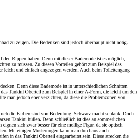
bad zu zeigen. Die Bedenken sind jedoch überhaupt nicht nötig.
 auf den Rippen haben. Denn mit dieser Bademode ist es möglich,
ichten zu müssen. Zu diesen Vorteilen gehört zum Beispiel das
er leicht und einfach angezogen werden. Auch beim Toilettengang
ecken. Denn diese Bademode ist in unterschiedlichen Schnitten
 das Tankini Oberteil zum Beispiel in einer A-Form, die leicht um den
ollte man jedoch eher verzichten, da diese die Problemzonen von
. Auch die Farben sind von Bedeutung. Schwarz macht schlank. Doch
rzen Tankini hüllen. Denn schließlich ist dies an sommerlichen
gnen sich zwar besser für eine mollige Figur, da sie optisch
chten. Mit einigen Musterungen kann man durchaus auch
en in das Tankini Oberteil eingearbeitet sein. Diese strecken die