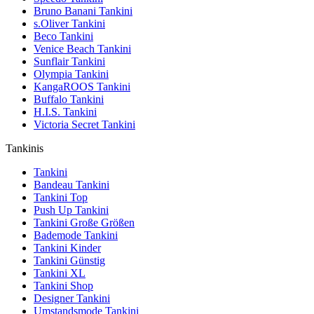
Bruno Banani Tankini
s.Oliver Tankini
Beco Tankini
Venice Beach Tankini
Sunflair Tankini
Olympia Tankini
KangaROOS Tankini
Buffalo Tankini
H.I.S. Tankini
Victoria Secret Tankini
Tankinis
Tankini
Bandeau Tankini
Tankini Top
Push Up Tankini
Tankini Große Größen
Bademode Tankini
Tankini Kinder
Tankini Günstig
Tankini XL
Tankini Shop
Designer Tankini
Umstandsmode Tankini